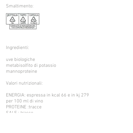
Smaltimento:
Ingredienti:
uve biologiche
metabisolfito di potassio
mannoproteine
Valori nutrizionali:
ENERGIA: espressa in kcal 66 e in kj 279
per 100 ml di vino
PROTEINE :tracce
SALE : tracce
CARBOIDRATI : 1.1
DI CUI ZUCCHERI: tracce
GRASSI : tracce